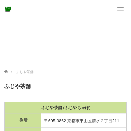
T
o
g
g
l
e
n
a
v
i
g
ホーム
ふじや茶舗
a
t
ふじや茶舗
i
o
n
ふじや茶舗 (ふじやちゃほ)
住所
〒605-0862 京都市東山区清水２丁目211